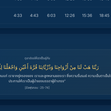
4:33
4:43
6:03
12:26
15:36
18:45
ดุอาอ์ขอให้เราเป็นคู่กัน
رَبَّنَا هَبْ لَنَا مِنْ أَزْوَاجِنَا وَذُرِّيَّاتِنَا قُرَّةَ أَعْيُنِ وَاجْعَلْنَا لِ
ทานแก่ เราจากคู่ครองของ เราและลูกหลานของเรา ซึ่งความรื่นรมย์ ความเย็นตาเย็น
ประทานให้เราเป็นผู้นำของบรรดาผู้ยำเกรง"
[อัลฟุรกอน : 25-74]