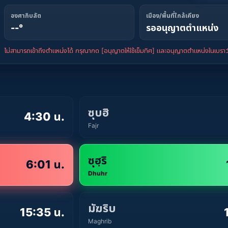
องศากิบลัต
เมือง/พื้นที่ใกล้เคียง
--°
รออนุญาตตำแหน่ง
ไม่สามารถเข้าถึงตำแหน่งได้ กรุณากด [อนุญาตให้ใช้เข็มทิศ] และอนุญาตตำแหน่งในเบราว์
ซุบฮิ
4:30 น.
Fajr
ซุฮฺริ
6:01 น.
Dhuhr
มัฆริบ
15:35 น.
Maghrib