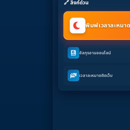
🔗 ลิงก์ด่วน
พิมพ์เวลาละหมาด
อัลกุรอานออนไลน์
เวลาละหมาดติดเว็บ