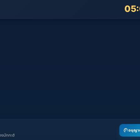
05
อนุญาต
งมักกะฮ์