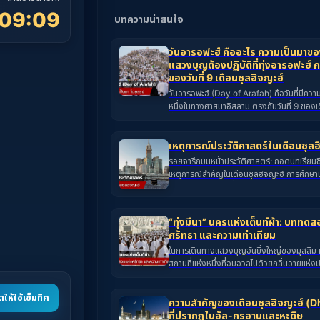
:09:08
บทความน่าสนใจ
วันอารอฟะฮ์ คืออะไร ความเป็นมาของ
แสวงบุญต้องปฏิบัติที่ทุ่งอารอฟะฮ์
ของวันที่ 9 เดือนซุลฮิจญะฮ์
วันอารอฟะฮ์ (Day of Arafah) คือวันที่มีควา
หนึ่งในทางศาสนาอิสลาม ตรงกับวันที่ 9 ของเ
ซึ่งเป็นเดือนสุดท้ายตามปฏิทินทางจันทรคติของ
เป็นหัวใจสำคัญและเป็นจิตวิญญาณของพิธีฮัจญ
ทุกคนจะมารวมตัวกัน ณ ทุ่งอารอฟะฮ์
เหตุการณ์ประวัติศาสตร์ในเดือนซุลฮ
รอยจารึกบนหน้าประวัติศาสตร์: ถอดบทเรียนช
เหตุการณ์สำคัญในเดือนซุลฮิจญะฮ์ การศึกษาป
อิสลาม ไม่ใช่เพียงเพื่อการรับรู้เรื่องราวในอดี
ถอดรหัสและทำความเข้าใจถึงวิถีชีวิต บททดสอ
พระองค์อัลลอฮ์ (ซ.บ.) ทรงต้องการให้คนรุ่นห
“ทุ่งมีนา” นครแห่งเต็นท์ผ้า: บททด
บรรดาเดือนทั้งหลาย เดือนซุลฮิจญะฮ์ คือเดือน
ศรัทธา และความเท่าเทียม
พลิกผันและสร้างรากฐานสำคัญให้แก่อิสลามอย่
ในการเดินทางแสวงบุญอันยิ่งใหญ่ของมุสลิม หรื
สถานที่แห่งหนึ่งที่อบอวลไปด้วยกลิ่นอายแห่ง
เสียงซิกรุลลอฮ์ (การรำลึกถึงอัลลอฮ์) แว่วดัง
สถานที่แห่งนั้นคือ “ทุ่งมีนา” (Mina) หรือที่
ให้ใช้เข็มทิศ
"เมืองแห่งเต็นท์" หุบเขาเล็กๆ ทางทิศตะวัน
ความสำคัญของเดือนซุลฮิจญะฮ์ (D
แห่งนี้ แม้จะไม่ได้มีพื้นที่กว้างขวางใหญ่โต ทว
ที่ปรากฎในอัล-กุรอานและหะดิษ