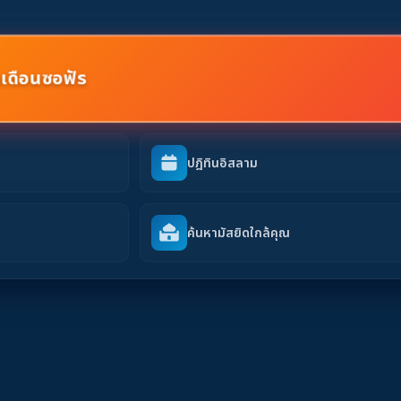
เดือนซอฟัร
ปฎิทินอิสลาม
ค้นหามัสยิดใกล้คุณ