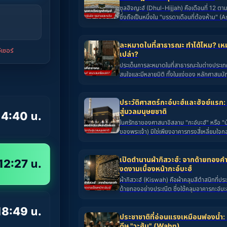
บัญญัติและหน้าประวัติศาสตร์อิสลาม มีนาคือศ
ซุลฮิจญะฮ์ (Dhul-Hijjah) คือเดือนที่ 12 ตา
ศักดิ์สิทธิ์ที่รองรับหัวใจอันเปี่ยมด้วยศรัทธา
ซึ่งถือเป็นหนึ่งใน "บรรดาเดือนที่ต้องห้าม" (
ล้านคนจากทั่วทุกมุมโลก
Hurum) และมีความสำคัญอย่างยิ่งต่อมุสลิมทั
10 วันแรก ของเดือนนี้ที่มีความประเสริฐที่สุด
ละหมาดในที่สาธารณะ ทำได้ไหม? เห
เซอร์
เปล่า?
ประเด็นการละหมาดในที่สาธารณะในต่างประเทศเป็
สนใจและมีหลายมิติ ทั้งในแง่ของ หลักศาสนบั
และ มารยาททางสังคม (Adab)
ประวัติศาสตร์กะอ์บะฮ์และฮัจย์แรก:
สู่มวลมนุษยชาติ
4:40 น.
ในศรัทธาของศาสนาอิสลาม "กะอ์บะฮ์" หรือ "บ
ของพระเจ้า) มิใช่เพียงอาคารทรงสี่เหลี่ยมใจ
เท่านั้น แต่คือศูนย์กลางทางจิตวิญญาณที่มีปร
ยาวนานคู่ขนานมากับต้นกำเนิดของมนุษยชาติ
เปิดตำนานผ้ากิสวะฮ์: จากด้ายทองคำ
12:27 น.
งดงามเบื้องหน้ากะอ์บะฮ์
ผ้ากิสวะฮ์ (Kiswah) คือผ้าคลุมสีดำสนิทที่ปร
ด้ายทองอย่างประณีต ซึ่งใช้คลุมอาคารกะอ์บะ
รอม เมืองมักกะฮ์ ประเทศซาอุดีอาระเบีย ถือเ
ความเคารพและการให้เกียรติสูงสุดในโลกอิสล
18:49 น.
ประชาชาติที่อ่อนแรงเหมือนฟองน้ำ
ดีษ "วะฮัน" (Wahn)