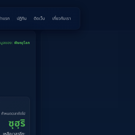
้าแรก
ปฎิทิน
ติดเว็บ
เกี่ยวกับเรา
อมูลของ:
พิษณุโลก
กำหนดเวลาถัดไป
ซุฮฺริ
เหลือเวลาอีก: