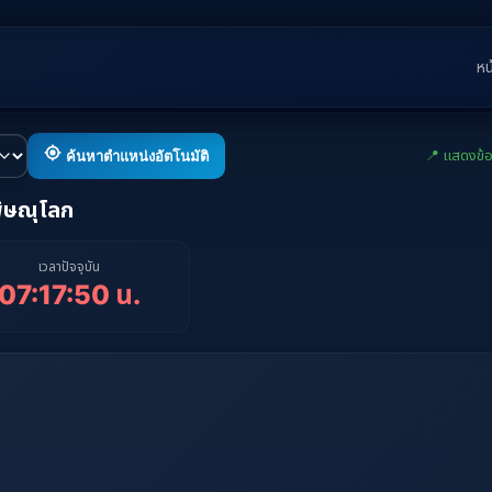
หน
📍 แสดงข้
ค้นหาตำแหน่งอัตโนมัติ
พิษณุโลก
เวลาปัจจุบัน
07:17:51 น.