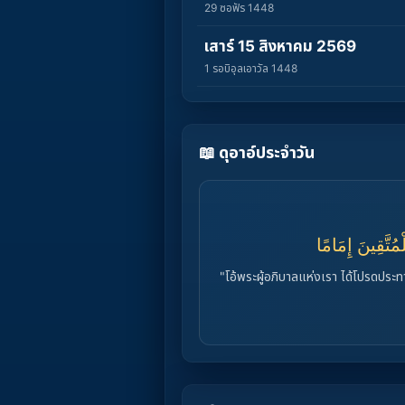
29 ซอฟัร 1448
เสาร์ 15 สิงหาคม 2569
1 รอบิอุลเอาวัล 1448
📖 ดุอาอ์ประจำวัน
لْمُتَّقِينَ إِمَامًا
"โอ้พระผู้อภิบาลแห่งเรา ได้โปรดประ