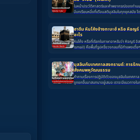
ในหน้าประวัติศาสตร์และคำพยากรณ์ของท่านนบี
มีบทเรียนหนึ่งที่เตือนสติมุสลิมในทุกยุคสมัย โ
ประชาชาติอิสลามต้องเผชิญกับวิกฤตการณ์ร
จากท่านเษาบาน ร่อฎิยัลลอฮุอันฮุ (บันทึกโดย อ
ภาพสถานการณ์ที่น่าสะพรึงกลัวแต่แฝงด้วยสั
ฮาตีม หินโค้งข้างกะบะฮ์ หรือ หิจญร์
ลึกซึ้ง
อะไร
หินโค้ง หรือที่เรียกในภาษาอาหรับว่า หิจญร์ อิ
Ismail) คือพื้นที่รูปครึ่งวงกลมที่มีกำแพงเตี้ย
ทางทิศเหนือของกะบะฮ์ (บัยตุลลอฮ์) ในนครมั
ซาอุดีอาระเบีย พื้นที่ส่วนนี้มีความสำคัญอย่า
อิสลาม เพราะถือว่าเป็น "ส่วนหนึ่งของกะบะฮ์"
มุสลิมกับเทศกาลสงกรานต์: การรัก
สังคมพหุวัฒนธรรม
คำถามเรื่องการปฏิบัติตัวของมุสลิมในเทศกาล
ถูกยกขึ้นมาสนทนาอยู่เสมอ เราจะมีแนวทางใน
อย่างไรเพื่อให้สอดคล้องกับบทบัญญัติทางศา