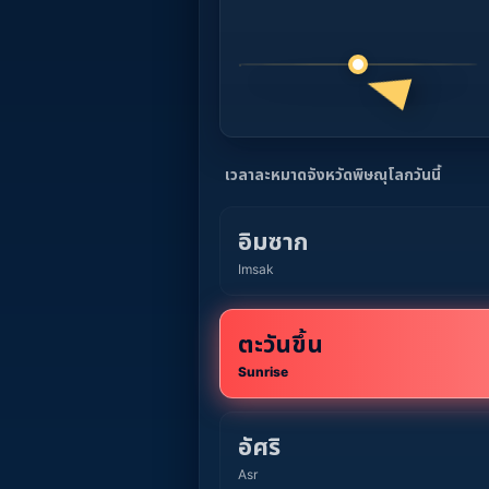
เวลาละหมาดจังหวัดพิษณุโลกวันนี้
อิมซาก
Imsak
ตะวันขึ้น
Sunrise
อัศริ
Asr